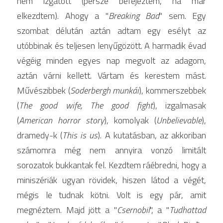
nem izgatott (persze befejeztem, ha már 
elkezdtem). Ahogy a "
Breaking Bad
" sem. Egy 
szombat délután aztán adtam egy esélyt az 
utóbbinak és teljesen lenyűgözött. A harmadik évad 
végéig minden egyes nap megvolt az adagom, 
aztán várni kellett. Vártam és kerestem mást. 
Művészibbek (
Soderbergh munkái
), kommerszebbek 
(
The good wife, The good fight
), izgalmasak 
(
American horror story
), komolyak (
Unbelievable
), 
dramedy-k (
This is us
). A kutatásban, az akkoriban 
számomra még nem annyira vonzó limitált 
sorozatok bukkantak fel. Kezdtem ráébredni, hogy a 
miniszériák ugyan rövidek, hiszen látod a végét, 
mégis le tudnak kötni. Volt is egy pár, amit 
megnéztem. Majd jött a "
Csernobil
", a "
Tudhattad 