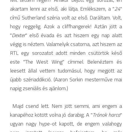
akartam lenni az első, aki látja. Emlékszem, a "
24
" 
Werk Gallery
című Sutherland széria volt az első. Daráltam. Volt, 
hogy reggelig. Azok a cliffhangerek! Aztán jött a 
News
"
Dexter
" első évada és azt hiszem egy nap alatt 
Education
végig is néztem. Valamelyik csatorna, azt hiszem az 
RTL egy sorozatot adott minden csütörtök késő 
Stay in Touch
este "The West Wing" címmel. Belenéztem és 
Reach Out
leesett állal vettem tudomásul, hogy megjött az 
újabb szériaddikció. (Aaron Sorkin mesterműve mai 
HELP US TO CREATE
napig zseniális és ajánlom.)
POWERED BY
 Majd csend lett. Nem jött semmi, ami engem a 
kanapéhoz kötött volna jó darabig. A "
Trónok harca
" 
ugyan nagy hype-ot kapott, de engem valahogy 