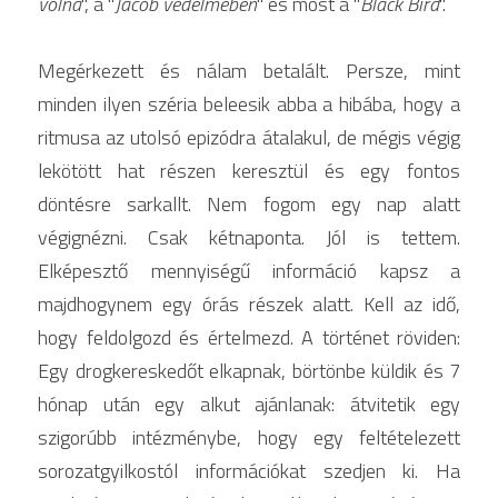
volna
", a "
Jacob védelmében
" és most a "
Black Bird
".  
Megérkezett és nálam betalált. Persze, mint 
minden ilyen széria beleesik abba a hibába, hogy a 
ritmusa az utolsó epizódra átalakul, de mégis végig 
lekötött hat részen keresztül és egy fontos 
döntésre sarkallt. Nem fogom egy nap alatt 
végignézni. Csak kétnaponta. Jól is tettem. 
Elképesztő mennyiségű információ kapsz a 
majdhogynem egy órás részek alatt. Kell az idő, 
hogy feldolgozd és értelmezd. A történet röviden: 
Egy drogkereskedőt elkapnak, börtönbe küldik és 7 
hónap után egy alkut ajánlanak: átvitetik egy 
szigorúbb intézménybe, hogy egy feltételezett 
sorozatgyilkostól információkat szedjen ki. Ha 