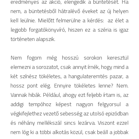
eredményes az akció, 
elengedik a 
büntetését. Ha 
nem, a büntetésből hátralévő éveket az új helyen 
kell leülnie. Mielőtt felmerülne a kérdés:  az élet a 
legjobb forgatókönyvíró, hiszen ez a széria is igaz 
történeten alapszik. 
Nem fogom még hosszú sorokon keresztül 
elemezni a sorozatot, csak annyit írnék, hogy mind a 
két színész tökéletes, a hangulateremtés pazar, a 
hossz pont elég. Ennyire tökéletes lenne? Nem. 
Vannak hibák. Például, ahogy ezt feljebb írtam is, az 
addigi tempóhoz képest nagyon felgyorsul a 
végkifejlethez vezető sebesség az utolsó epizódban 
és néhány mellékszál sincs lezárva. Viszont ezzel 
nem lóg ki a többi alkotás közül, csak beáll a jobbak 