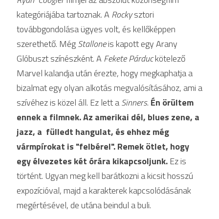
kategóriájába tartoznak. A 
Rocky
 sztori 
Werk Gallery
továbbgondolása ügyes volt, és kellőképpen 
szerethető. Még 
Stallone
 is kapott egy Arany 
News
Glóbuszt színészként. A 
Fekete Párduc 
kötelező 
Education
Marvel kalandja után érezte, hogy megkaphatja a 
bizalmat egy olyan alkotás megvalósításához, ami a 
Stay in Touch
szívéhez is közel áll. Ez lett a
 Sinners
. 
Én örültem 
Reach Out
ennek a filmnek. Az amerikai dél, blues zene, a 
jazz, a  fülledt hangulat, és ehhez még 
HELP US TO CREATE
vármpírokat is "felbérel". Remek ötlet, hogy 
egy élvezetes két órára kikapcsoljunk. 
Ez is 
POWERED BY
történt. Ugyan meg kell barátkozni a kicsit hosszú 
expozícióval, majd a karakterek kapcsolódásának 
megértésével, de utána beindul a buli.