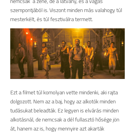
nemcsak  a zene, de a látvány, és a vágás 
szempontjából is. Viszont minden más valahogy túl 
mesterkélt, és túl fesztiválra termett.
Ezt a filmet túl komolyan vette mindenki, aki rajta 
dolgozott. Nem az a baj, hogy az alkotók minden 
tudásukat beleadták. Ez legyen is elvárás minden 
alkotásnál, de nemcsak a dél fullasztó hősége jön 
át, hanem az is, hogy mennyire azt akarták 