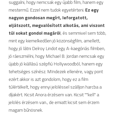
suggalni, hogy nemcsak egy újabb film, hanem egy 
mestermű. Ezzel nem tudok egyetérteni. 
Ez egy 
nagyon gondosan megírt, leforgatott, 
eljátszott, megvalósított alkotás, ami viszont 
túl sokat gondol magáról
, és semmivel sem több, 
mint egy kiemelkedően jó közönségfilm, amellett, 
hogy jó látni Delroy Lindot egy A-kaegóriás filmben, 
jó ráeszmélni, hogy Michael B. Jordan nemcsak egy 
újabb jó kiállású szépfiú Hollywoodból, hanem egy 
tehetséges színész. MIndezek ellenére, vagy pont 
ezért akkor is azt gondolom, hogy ez a film 
túlértékelt, hogy ennyi jelöléssel szálljon harcba a 
díjakért. Kicsit Anora érzésem van. Kicsit ""kell" a 
jelölés érzésem van., de emiatt kicsit sem érzem 
magam bűnösnek. 