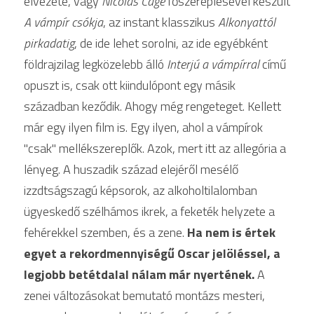
élvezete, vagy 
Nicolas Cage 
főszereplésével készült 
A vámpír csókja
, az instant klasszikus 
Alkonyattól 
pirkadatig
, de ide lehet sorolni, az ide egyébként 
földrajzilag legközelebb álló 
Interjú a vámpírral
 című 
opuszt is, csak ott kiindulópont egy másik 
században keződik. Ahogy még rengeteget. Kellett 
már egy ilyen film is. Egy ilyen, ahol a vámpírok 
"csak" mellékszereplők. Azok, mert itt az allegória a 
lényeg. A huszadik század elejéről mesélő 
izzdtságszagú képsorok, az alkoholtilalomban 
ügyeskedő szélhámos ikrek, a feketék helyzete a 
fehérekkel szemben, és a zene. 
Ha nem is értek 
egyet a rekordmennyiségű Oscar jelöléssel, a 
legjobb betétdalal nálam már nyertének. 
A 
zenei változásokat bemutató montázs mesteri, 